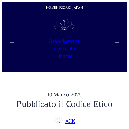
Vai
HOME
KIRIZAKI JAPAN
al
contenuto
Associazione
Culturale
Kirizaki
10 Marzo 2025
Pubblicato il Codice Etico
ACK