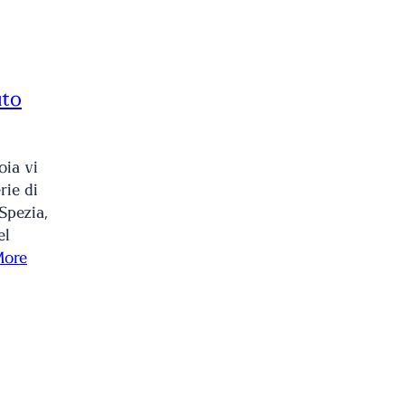
uto
oia vi
rie di
Spezia,
el
More