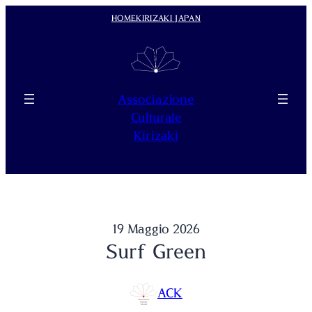
Vai
HOME
KIRIZAKI JAPAN
al
contenuto
Associazione
Culturale
Kirizaki
19 Maggio 2026
Surf Green
ACK