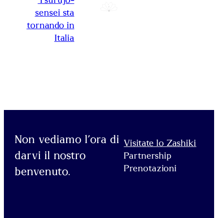
Tsurujo-
sensei sta
tornando in
Italia
Non vediamo l’ora di
Visitate lo Zashiki
darvi il nostro
Partnership
Prenotazioni
benvenuto.